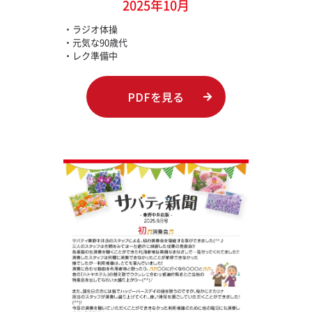
2025年10月
・ラジオ体操
・元気な90歳代
・レク準備中
PDFを見る