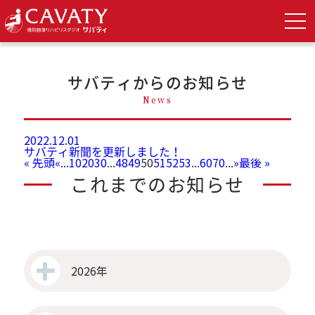
TOP
>
admin の記事
サバティからのお知らせ
News
2022.12.01
サバティ新聞を更新しました！
« 先頭
«
...
10
20
30
...
48
49
50
51
52
53
...
60
70
...
»
最後 »
これまでのお知らせ
2026年