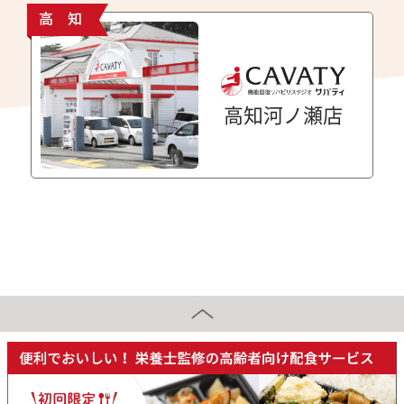
高 知
高知河ノ瀬店