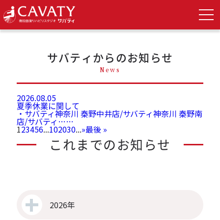
TOP
>
admin の記事
サバティからのお知らせ
News
2026.08.05
夏季休業に関して
・サバティ神奈川 秦野中井店/サバティ神奈川 秦野南
店/サバティ……
1
2
3
4
5
6
...
10
20
30
...
»
最後 »
これまでのお知らせ
2026年